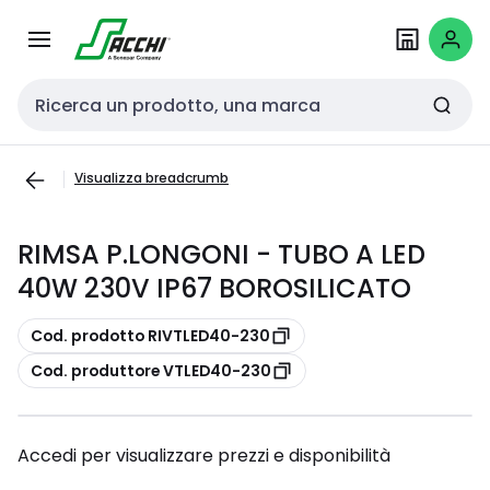
Passa alla
Salta al
navigazione
contenuto
Cerca input
Visualizza breadcrumb
RIMSA P.LONGONI - TUBO A LED
40W 230V IP67 BOROSILICATO
copia
Cod. prodotto RIVTLED40-230
copia
Cod. produttore VTLED40-230
Accedi per visualizzare prezzi e disponibilità