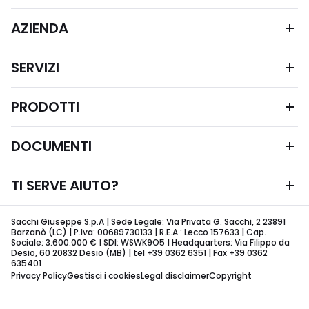
AZIENDA
SERVIZI
PRODOTTI
DOCUMENTI
TI SERVE AIUTO?
Sacchi Giuseppe S.p.A | Sede Legale: Via Privata G. Sacchi, 2 23891
Barzanò (LC) | P.Iva: 00689730133 | R.E.A.: Lecco 157633 | Cap.
Sociale: 3.600.000 € | SDI: WSWK9O5 | Headquarters: Via Filippo da
Desio, 60 20832 Desio (MB) | tel +39 0362 6351 | Fax +39 0362
635401
Privacy Policy
Gestisci i cookies
Legal disclaimer
Copyright