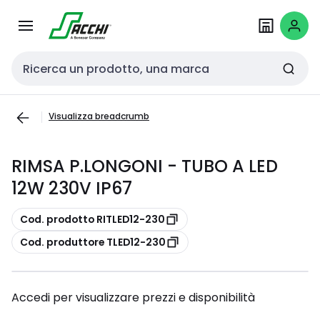
Passa alla
Salta al
navigazione
contenuto
Cerca input
Visualizza breadcrumb
RIMSA P.LONGONI - TUBO A LED
12W 230V IP67
copia
Cod. prodotto RITLED12-230
copia
Cod. produttore TLED12-230
Accedi per visualizzare prezzi e disponibilità