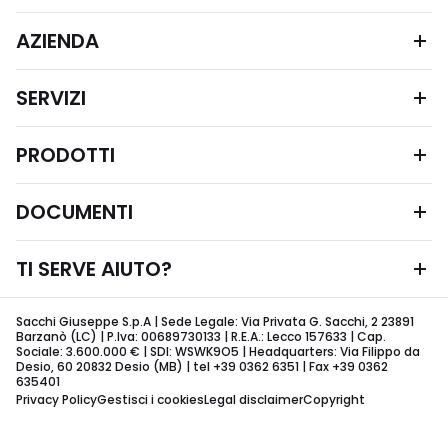
AZIENDA
SERVIZI
PRODOTTI
DOCUMENTI
TI SERVE AIUTO?
Sacchi Giuseppe S.p.A | Sede Legale: Via Privata G. Sacchi, 2 23891
Barzanò (LC) | P.Iva: 00689730133 | R.E.A.: Lecco 157633 | Cap.
Sociale: 3.600.000 € | SDI: WSWK9O5 | Headquarters: Via Filippo da
Desio, 60 20832 Desio (MB) | tel +39 0362 6351 | Fax +39 0362
635401
Privacy Policy
Gestisci i cookies
Legal disclaimer
Copyright