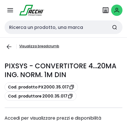
Passa alla
Salta al
navigazione
contenuto
Cerca input
Visualizza breadcrumb
PIXSYS - CONVERTITORE 4...20MA
ING. NORM. 1M DIN
copia
Cod. prodotto PX2000.35.017
copia
Cod. produttore 2000.35.017
Accedi per visualizzare prezzi e disponibilità