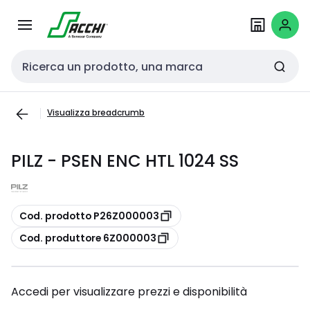
Passa alla
Salta al
navigazione
contenuto
Cerca input
Visualizza breadcrumb
PILZ - PSEN ENC HTL 1024 SS
copia
Cod. prodotto P26Z000003
copia
Cod. produttore 6Z000003
Accedi per visualizzare prezzi e disponibilità