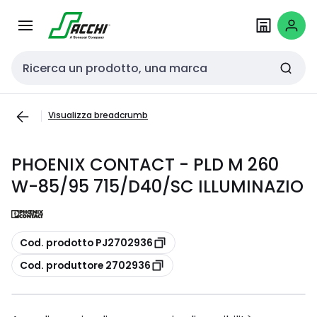
Passa alla
Salta al
navigazione
contenuto
Cerca input
Visualizza breadcrumb
PHOENIX CONTACT - PLD M 260
W-85/95 715/D40/SC ILLUMINAZIO
copia
Cod. prodotto PJ2702936
copia
Cod. produttore 2702936