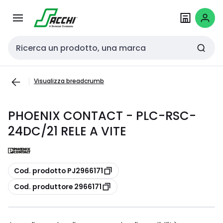
Passa alla
Salta al
navigazione
contenuto
Cerca input
Visualizza breadcrumb
PHOENIX CONTACT - PLC-RSC-
24DC/21 RELE A VITE
copia
Cod. prodotto PJ2966171
copia
Cod. produttore 2966171