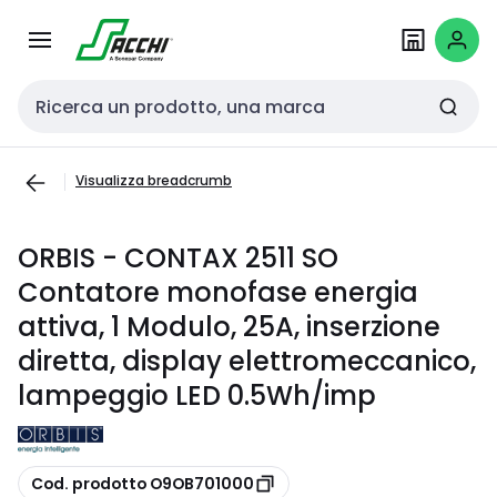
Passa alla
Salta al
navigazione
contenuto
Cerca input
Visualizza breadcrumb
ORBIS - CONTAX 2511 SO
Contatore monofase energia
attiva, 1 Modulo, 25A, inserzione
diretta, display elettromeccanico,
lampeggio LED 0.5Wh/imp
copia
Cod. prodotto O9OB701000