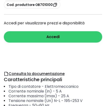
copia
Cod. produttore OB701000
Accedi per visualizzare prezzi e disponibilità
Accedi
Consulta la documentazione
Caratteristiche principali
Tipo di contatore
-
Elettromeccanico
Corrente nominale (In)
-
5
A
Corrente massima (Imax)
-
25
A
Tensione nominale (Un) N-L
-
195÷253
V
Frequenza
-
50÷60
Hz