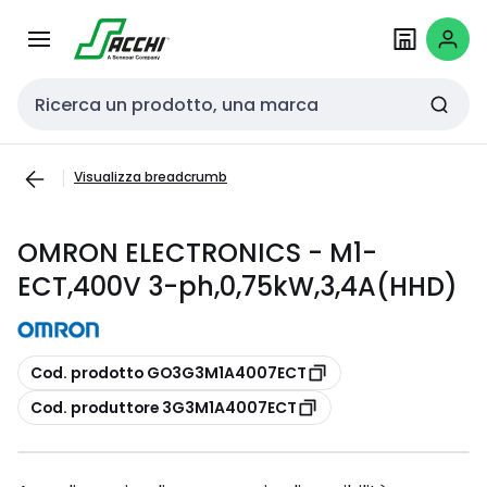
Passa alla
Salta al
navigazione
contenuto
Cerca input
Visualizza breadcrumb
OMRON ELECTRONICS - M1-
ECT,400V 3-ph,0,75kW,3,4A(HHD)
copia
Cod. prodotto GO3G3M1A4007ECT
copia
Cod. produttore 3G3M1A4007ECT