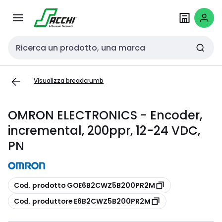
Passa alla
Salta al
navigazione
contenuto
Cerca input
Visualizza breadcrumb
OMRON ELECTRONICS - Encoder,
incremental, 200ppr, 12-24 VDC,
PN
copia
Cod. prodotto GOE6B2CWZ5B200PR2M
copia
Cod. produttore E6B2CWZ5B200PR2M