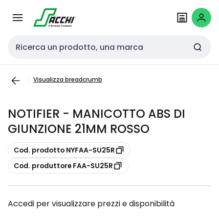
Passa alla
Salta al
navigazione
contenuto
Cerca input
Visualizza breadcrumb
NOTIFIER - MANICOTTO ABS DI
GIUNZIONE 21MM ROSSO
copia
Cod. prodotto NYFAA-SU25R
copia
Cod. produttore FAA-SU25R
Accedi per visualizzare prezzi e disponibilità