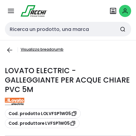
Passa alla
Salta al
navigazione
contenuto
Cerca input
Visualizza breadcrumb
LOVATO ELECTRIC -
GALLEGGIANTE PER ACQUE CHIARE
PVC 5M
copia
Cod. prodotto LOLVFSP1W05
copia
Cod. produttore LVFSP1W05