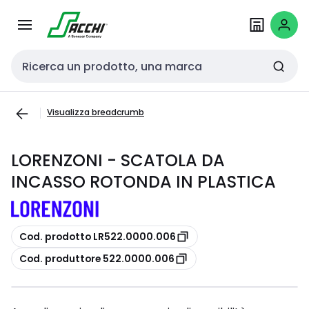
Passa alla
Salta al
navigazione
contenuto
Cerca input
Visualizza breadcrumb
LORENZONI - SCATOLA DA
INCASSO ROTONDA IN PLASTICA
copia
Cod. prodotto LR522.0000.006
copia
Cod. produttore 522.0000.006