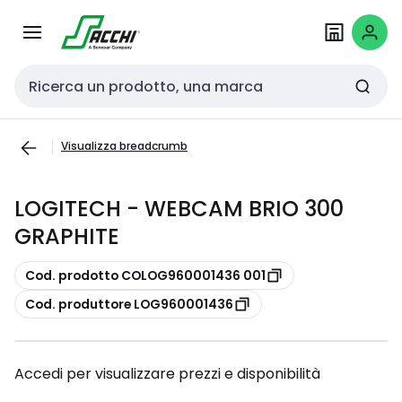
Passa alla
Salta al
navigazione
contenuto
Cerca input
Visualizza breadcrumb
LOGITECH - WEBCAM BRIO 300
GRAPHITE
copia
Cod. prodotto COLOG960001436 001
copia
Cod. produttore LOG960001436
Accedi per visualizzare prezzi e disponibilità