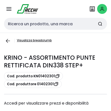
Passa alla
Salta al
navigazione
contenuto
Cerca input
Visualizza breadcrumb
KRINO - ASSORTIMENTO PUNTE
RETTIFICATA DIN338 STEP+
copia
Cod. prodotto KN01402301
copia
Cod. produttore 01402301
Accedi per visualizzare prezzi e disponibilità