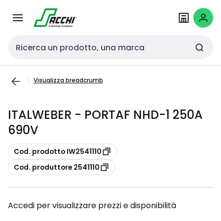
Passa alla
Salta al
navigazione
contenuto
Cerca input
Visualizza breadcrumb
ITALWEBER - PORTAF NHD-1 250A
690V
copia
Cod. prodotto IW2541110
copia
Cod. produttore 2541110
Accedi per visualizzare prezzi e disponibilità