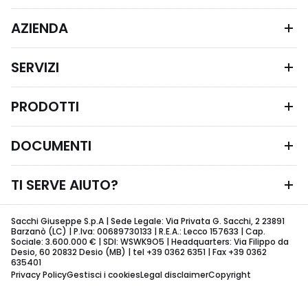
AZIENDA
SERVIZI
PRODOTTI
DOCUMENTI
TI SERVE AIUTO?
Sacchi Giuseppe S.p.A | Sede Legale: Via Privata G. Sacchi, 2 23891
Barzanò (LC) | P.Iva: 00689730133 | R.E.A.: Lecco 157633 | Cap.
Sociale: 3.600.000 € | SDI: WSWK9O5 | Headquarters: Via Filippo da
Desio, 60 20832 Desio (MB) | tel +39 0362 6351 | Fax +39 0362
635401
Privacy Policy
Gestisci i cookies
Legal disclaimer
Copyright