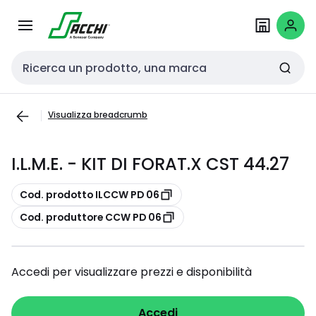
Passa alla
Salta al
navigazione
contenuto
Cerca input
Visualizza breadcrumb
I.L.M.E. - KIT DI FORAT.X CST 44.27
copia
Cod. prodotto ILCCW PD 06
copia
Cod. produttore CCW PD 06
Accedi per visualizzare prezzi e disponibilità
Accedi