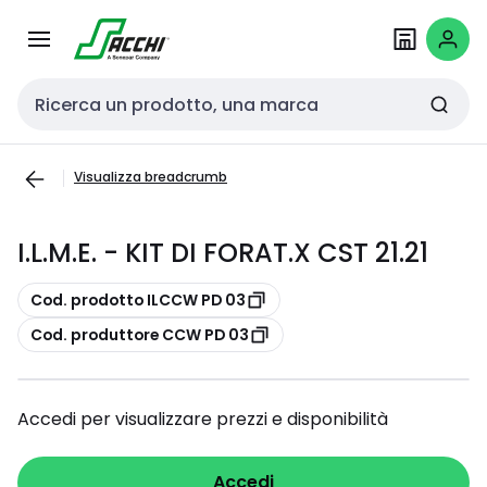
Passa alla
Salta al
navigazione
contenuto
Cerca input
Visualizza breadcrumb
I.L.M.E. - KIT DI FORAT.X CST 21.21
copia
Cod. prodotto ILCCW PD 03
copia
Cod. produttore CCW PD 03
Accedi per visualizzare prezzi e disponibilità
Accedi