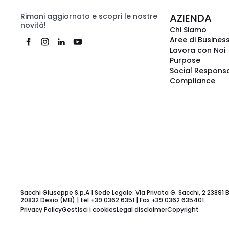
Rimani aggiornato e scopri le nostre
AZIENDA
novità!
Chi Siamo
Aree di Busines
Lavora con Noi
Purpose
Social Responsa
Compliance
Sacchi Giuseppe S.p.A | Sede Legale: Via Privata G. Sacchi, 2 23891 
20832 Desio (MB) | tel +39 0362 6351 | Fax +39 0362 635401
Privacy Policy
Gestisci i cookies
Legal disclaimer
Copyright