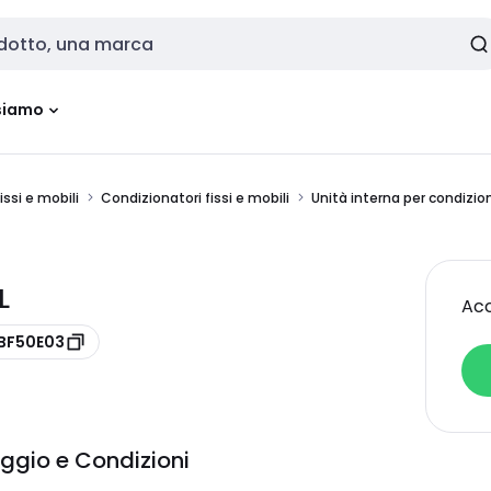
siamo
issi e mobili
Condizionatori fissi e mobili
Unità interna per condiz
L
Acc
ABF50E03
ggio e Condizioni