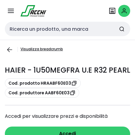
Passa alla
Salta al
navigazione
contenuto
Cerca input
Visualizza breadcrumb
HAIER - 1U50MEGFRA U.E R32 PEARL
copia
Cod. prodotto HRAABF60E03
copia
Cod. produttore AABF60E03
Accedi per visualizzare prezzi e disponibilità
Accedi