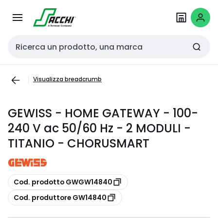
Passa alla
Salta al
navigazione
contenuto
Cerca input
Visualizza breadcrumb
GEWISS - HOME GATEWAY - 100-
240 V ac 50/60 Hz - 2 MODULI -
TITANIO - CHORUSMART
copia
Cod. prodotto GWGW14840
copia
Cod. produttore GW14840