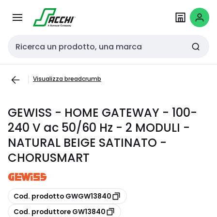
Passa alla
Salta al
navigazione
contenuto
Cerca input
Visualizza breadcrumb
GEWISS - HOME GATEWAY - 100-
240 V ac 50/60 Hz - 2 MODULI -
NATURAL BEIGE SATINATO -
CHORUSMART
copia
Cod. prodotto GWGW13840
copia
Cod. produttore GW13840