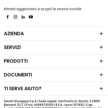
Rimani aggiornato e scopri le nostre novità!
AZIENDA
SERVIZI
PRODOTTI
DOCUMENTI
TI SERVE AIUTO?
Sacchi Giuseppe S.p.A | Sede Legale: Via Privata G. Sacchi, 2 23891
Barzanò (LC) | P.Iva: 00689730133 | R.E.A.: Lecco 157633 | Cap.