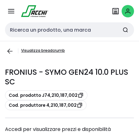
Passa alla
Salta al
navigazione
contenuto
Cerca input
Visualizza breadcrumb
FRONIUS - SYMO GEN24 10.0 PLUS
SC
copia
Cod. prodotto J74,210,187,002
copia
Cod. produttore 4,210,187,002
Accedi per visualizzare prezzi e disponibilità