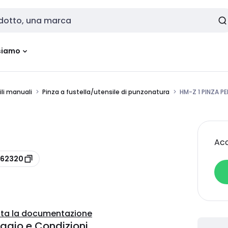
siamo
ili manuali
Pinza a fustella/utensile di punzonatura
HM-Z 1 PINZA P
Acc
062320
ta la documentazione
ggio e Condizioni