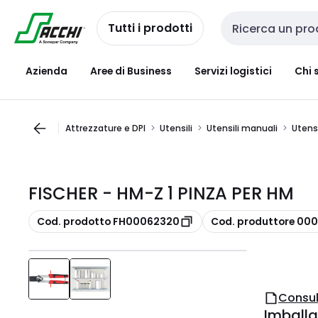
Passa alla
Salta al
navigazione
contenuto
Tutti i prodotti
Cerca input
Azienda
Aree di Business
Servizi logistici
Chi 
Attrezzature e DPI
Utensili
Utensili manuali
Utens
FISCHER - HM-Z 1 PINZA PER HM
copia
copia
Cod. prodotto FH00062320
Cod. produttore 00
Consul
Imballa