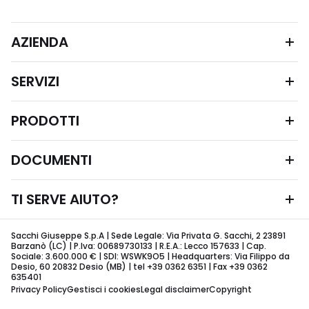
AZIENDA
SERVIZI
PRODOTTI
DOCUMENTI
TI SERVE AIUTO?
Sacchi Giuseppe S.p.A | Sede Legale: Via Privata G. Sacchi, 2 23891
Barzanò (LC) | P.Iva: 00689730133 | R.E.A.: Lecco 157633 | Cap.
Sociale: 3.600.000 € | SDI: WSWK9O5 | Headquarters: Via Filippo da
Desio, 60 20832 Desio (MB) | tel +39 0362 6351 | Fax +39 0362
635401
Privacy Policy
Gestisci i cookies
Legal disclaimer
Copyright