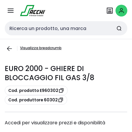
Passa alla
Salta al
navigazione
contenuto
Cerca input
Visualizza breadcrumb
EURO 2000 - GHIERE DI
BLOCCAGGIO FIL GAS 3/8
copia
Cod. prodotto E960302
copia
Cod. produttore 60302
Accedi per visualizzare prezzi e disponibilità