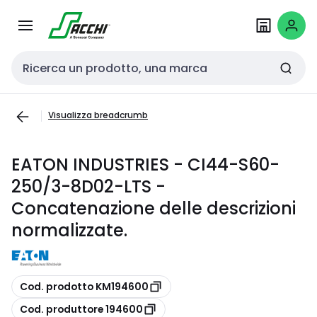
Passa alla
Salta al
navigazione
contenuto
Cerca input
Visualizza breadcrumb
EATON INDUSTRIES - CI44-S60-
250/3-8D02-LTS -
Concatenazione delle descrizioni
normalizzate.
copia
Cod. prodotto KM194600
copia
Cod. produttore 194600