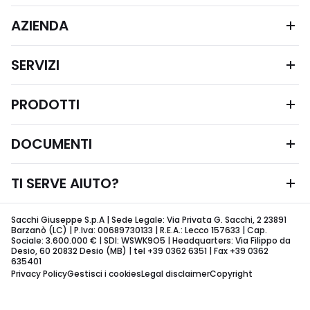
AZIENDA
SERVIZI
PRODOTTI
DOCUMENTI
TI SERVE AIUTO?
Sacchi Giuseppe S.p.A | Sede Legale: Via Privata G. Sacchi, 2 23891
Barzanò (LC) | P.Iva: 00689730133 | R.E.A.: Lecco 157633 | Cap.
Sociale: 3.600.000 € | SDI: WSWK9O5 | Headquarters: Via Filippo da
Desio, 60 20832 Desio (MB) | tel +39 0362 6351 | Fax +39 0362
635401
Privacy Policy
Gestisci i cookies
Legal disclaimer
Copyright