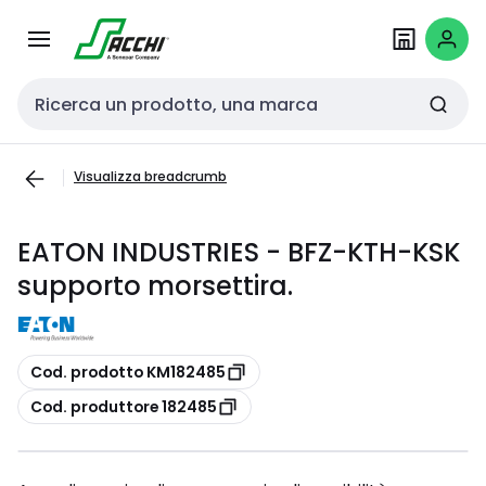
Passa alla
Salta al
navigazione
contenuto
Cerca input
Visualizza breadcrumb
EATON INDUSTRIES - BFZ-KTH-KSK
supporto morsettira.
copia
Cod. prodotto KM182485
copia
Cod. produttore 182485