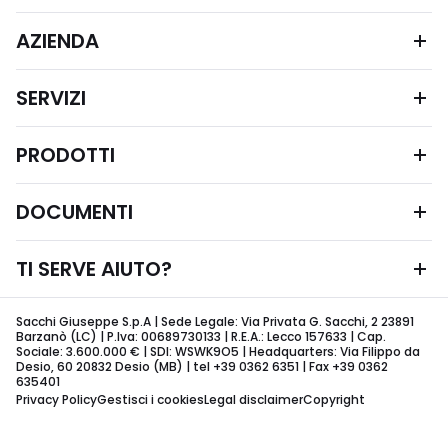
AZIENDA
SERVIZI
PRODOTTI
DOCUMENTI
TI SERVE AIUTO?
Sacchi Giuseppe S.p.A | Sede Legale: Via Privata G. Sacchi, 2 23891
Barzanò (LC) | P.Iva: 00689730133 | R.E.A.: Lecco 157633 | Cap.
Sociale: 3.600.000 € | SDI: WSWK9O5 | Headquarters: Via Filippo da
Desio, 60 20832 Desio (MB) | tel +39 0362 6351 | Fax +39 0362
635401
Privacy Policy
Gestisci i cookies
Legal disclaimer
Copyright