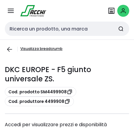
Passa alla
Salta al
navigazione
contenuto
Cerca input
Visualizza breadcrumb
DKC EUROPE - F5 giunto
universale ZS.
copia
Cod. prodotto SM4499908
copia
Cod. produttore 4499908
Accedi per visualizzare prezzi e disponibilità