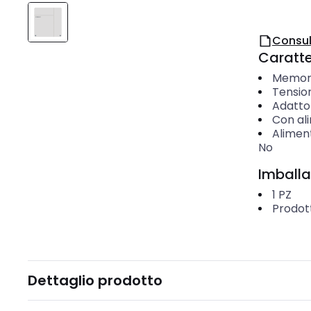
Consul
Caratter
Memori
Tension
Adatto
Con al
Alimen
No
Imballa
1
PZ
Prodot
Dettaglio prodotto