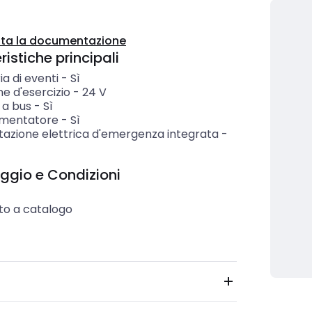
ta la documentazione
istiche principali
a di eventi
-
Sì
e d'esercizio
-
24
V
 a bus
-
Sì
imentatore
-
Sì
tazione elettrica d'emergenza integrata
-
ggio e Condizioni
to a catalogo