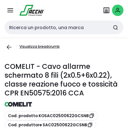
Passa alla
Salta al
navigazione
contenuto
Cerca input
Visualizza breadcrumb
COMELIT - Cavo allarme
schermato 8 fili (2x0.5+6x0.22),
classe reazione fuoco e tossicità
CPR EN50575:2016 CCA
copia
Cod. prodotto KOSAC02500622GCSNB
copia
Cod. produttore SAC02500622GCSNB