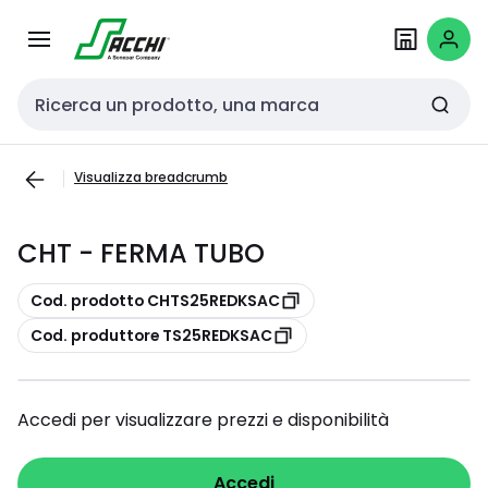
Passa alla
Salta al
navigazione
contenuto
Cerca input
Visualizza breadcrumb
CHT - FERMA TUBO
copia
Cod. prodotto CHTS25REDKSAC
copia
Cod. produttore TS25REDKSAC
Accedi per visualizzare prezzi e disponibilità
Accedi