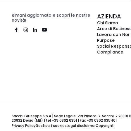
Rimani aggiornato e scopri le nostre
AZIENDA
novità!
Chi Siamo
Aree di Busines
Lavora con Noi
Purpose
Social Responsa
Compliance
Sacchi Giuseppe S.p.A | Sede Legale: Via Privata G. Sacchi, 2 23891 
20832 Desio (MB) | tel +39 0362 6351 | Fax +39 0362 635401
Privacy Policy
Gestisci i cookies
Legal disclaimer
Copyright