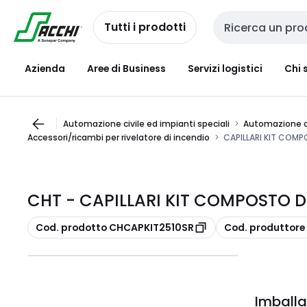
Passa alla
Salta al
navigazione
contenuto
Tutti i prodotti
Cerca input
Azienda
Aree di Business
Servizi logistici
Chi 
Automazione civile ed impianti speciali
Automazione ci
Accessori/ricambi per rivelatore di incendio
CAPILLARI KIT COM
CHT - CAPILLARI KIT COMPOSTO 
copia
copia
Cod. prodotto CHCAPKIT2510SR
Cod. produttore
Imballa