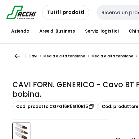
Passa alla
Salta al
navigazione
contenuto
Tutti i prodotti
Cerca input
Azienda
Aree di Business
Servizi logistici
Chi 
Cavi
Media e alta tensione
Media e alta tensione
CAVI FORN. GENERICO - Cavo BT F
bobina.
copia
copia
Cod. prodotto CGFG16R5G10B15
Cod. produttor