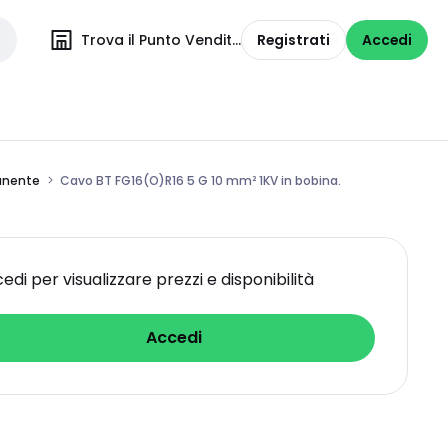
Trova il Punto Vendita
Registrati
Accedi
manente
Cavo BT FG16(O)R16 5 G 10 mm² 1KV in bobina.
edi per visualizzare prezzi e disponibilità
Accedi