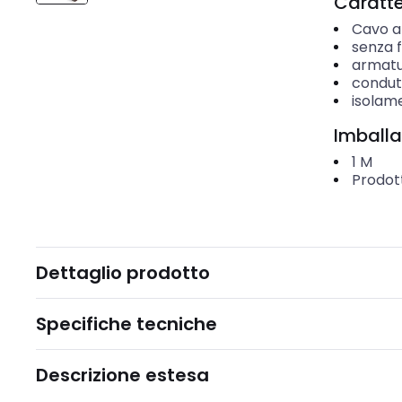
Caratter
Cavo al
senza 
armat
condut
isolame
Imballa
1
M
Prodott
Dettaglio prodotto
Specifiche tecniche
Descrizione estesa