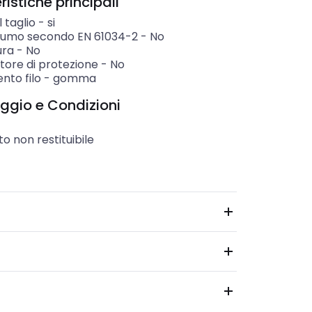
istiche principali
 taglio
-
si
fumo secondo EN 61034-2
-
No
ura
-
No
tore di protezione
-
No
nto filo
-
gomma
ggio e Condizioni
o non restituibile