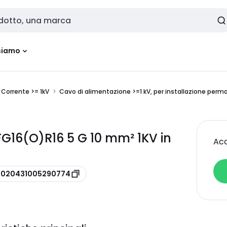
siamo
Corrente >= 1kV
Cavo di alimentazione >=1 kV, per installazione per
G16(O)R16 5 G 10 mm² 1KV in
Acc
e 020431005290774