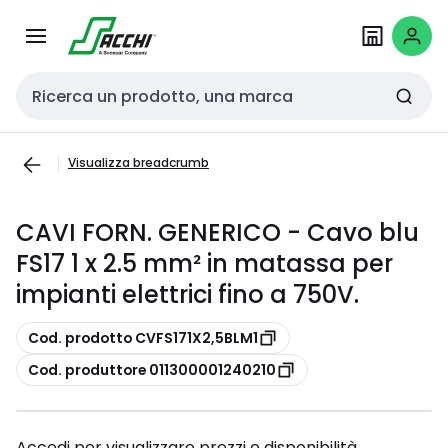
Passa alla
Salta al
navigazione
contenuto
Cerca input
Visualizza breadcrumb
CAVI FORN. GENERICO - Cavo blu
FS17 1 x 2.5 mm² in matassa per
impianti elettrici fino a 750V.
copia
Cod. prodotto CVFS171X2,5BLM1
copia
Cod. produttore 011300001240210
Accedi per visualizzare prezzi e disponibilità