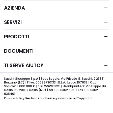
AZIENDA
SERVIZI
PRODOTTI
DOCUMENTI
TI SERVE AIUTO?
Sacchi Giuseppe S.p.A | Sede Legale: Via Privata G. Sacchi, 2 23891
Barzanò (LC) | P.Iva: 00689730133 | R.E.A.: Lecco 157633 | Cap.
Sociale: 3.600.000 € | SDI: WSWK9O5 | Headquarters: Via Filippo da
Desio, 60 20832 Desio (MB) | tel +39 0362 6351 | Fax +39 0362
635401
Privacy Policy
Gestisci i cookies
Legal disclaimer
Copyright