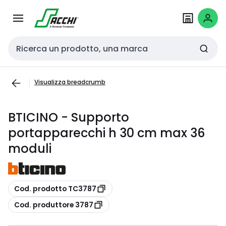
Passa alla
Salta al
navigazione
contenuto
Cerca input
Visualizza breadcrumb
BTICINO - Supporto
portapparecchi h 30 cm max 36
moduli
copia
Cod. prodotto TC3787
copia
Cod. produttore 3787