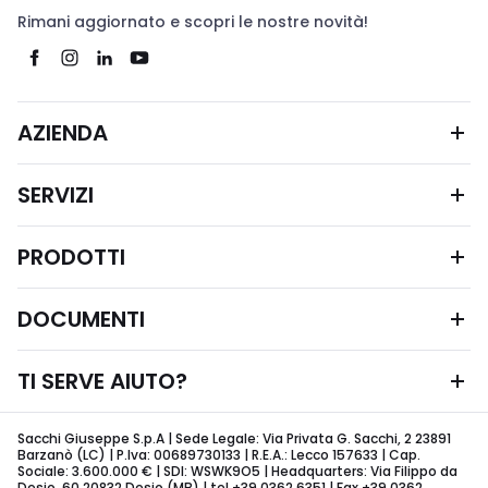
Rimani aggiornato e scopri le nostre novità!
AZIENDA
SERVIZI
PRODOTTI
DOCUMENTI
TI SERVE AIUTO?
Sacchi Giuseppe S.p.A | Sede Legale: Via Privata G. Sacchi, 2 23891
Barzanò (LC) | P.Iva: 00689730133 | R.E.A.: Lecco 157633 | Cap.
Sociale: 3.600.000 € | SDI: WSWK9O5 | Headquarters: Via Filippo da
Desio, 60 20832 Desio (MB) | tel +39 0362 6351 | Fax +39 0362