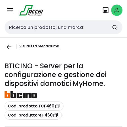
Passa alla
Salta al
navigazione
contenuto
Cerca input
Visualizza breadcrumb
BTICINO - Server per la
configurazione e gestione dei
dispositivi domotici MyHome.
copia
Cod. prodotto TCF460
copia
Cod. produttore F460