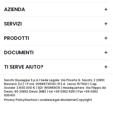
AZIENDA
SERVIZI
PRODOTTI
DOCUMENTI
TI SERVE AIUTO?
Sacchi Giuseppe S.p.A | Sede Legale: Via Privata G. Sacchi, 2 23891
Barzanò (LC) | P.Iva: 00689730133 | R.E.A.: Lecco 157633 | Cap.
Sociale: 3.600.000 € | SDI: WSWK9O5 | Headquarters: Via Filippo da
Desio, 60 20832 Desio (MB) | tel +39 0362 6351 | Fax +39 0362
635401
Privacy Policy
Gestisci i cookies
Legal disclaimer
Copyright