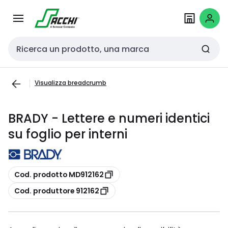
Passa alla
Salta al
navigazione
contenuto
Cerca input
Visualizza breadcrumb
BRADY - Lettere e numeri identici
su foglio per interni
copia
Cod. prodotto MD912162
copia
Cod. produttore 912162