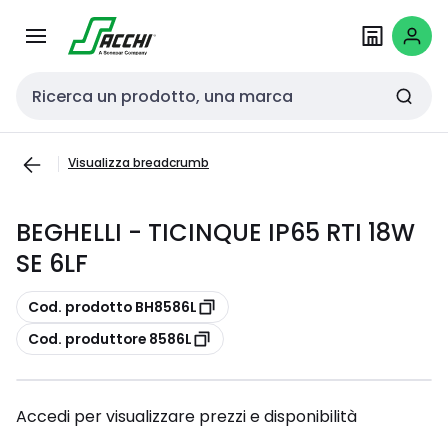
Passa alla
Salta al
navigazione
contenuto
Cerca input
Visualizza breadcrumb
BEGHELLI - TICINQUE IP65 RTI 18W
SE 6LF
copia
Cod. prodotto BH8586L
copia
Cod. produttore 8586L
Accedi per visualizzare prezzi e disponibilità