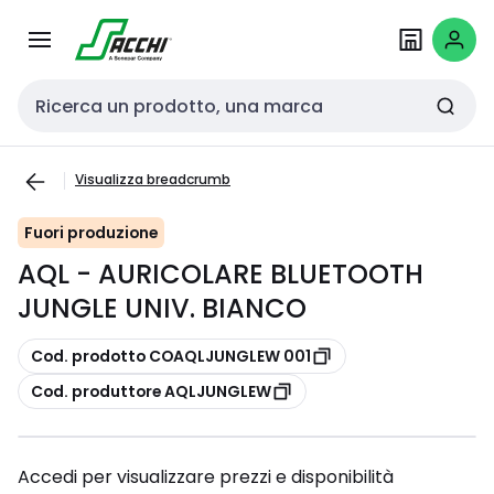
Passa alla
Salta al
navigazione
contenuto
Cerca input
Visualizza breadcrumb
Fuori produzione
AQL - AURICOLARE BLUETOOTH
JUNGLE UNIV. BIANCO
copia
Cod. prodotto COAQLJUNGLEW 001
copia
Cod. produttore AQLJUNGLEW
Accedi per visualizzare prezzi e disponibilità