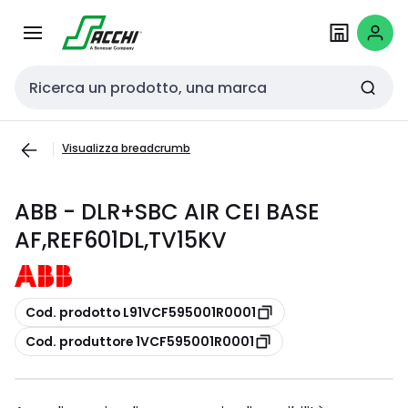
Passa alla
Salta al
navigazione
contenuto
Cerca input
Visualizza breadcrumb
ABB - DLR+SBC AIR CEI BASE
AF,REF601DL,TV15KV
copia
Cod. prodotto L91VCF595001R0001
copia
Cod. produttore 1VCF595001R0001