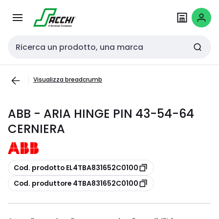
Passa alla
Salta al
navigazione
contenuto
Cerca input
Visualizza breadcrumb
ABB - ARIA HINGE PIN 43-54-64
CERNIERA
copia
Cod. prodotto EL4TBA831652C0100
copia
Cod. produttore 4TBA831652C0100