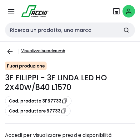
Passa alla
Salta al
navigazione
contenuto
Cerca input
Visualizza breadcrumb
Fuori produzione
3F FILIPPI - 3F LINDA LED HO
2X40W/840 L1570
copia
Cod. prodotto 3F57733
copia
Cod. produttore 57733
Accedi per visualizzare prezzi e disponibilità