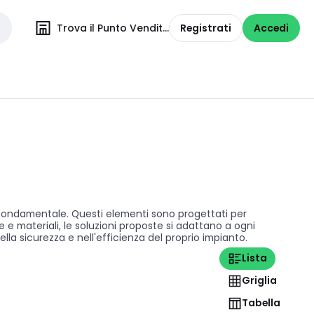
Trova il Punto Vendita
Registrati
Accedi
à è fondamentale. Questi elementi sono progettati per
e e materiali, le soluzioni proposte si adattano a ogni
lla sicurezza e nell'efficienza del proprio impianto.
Lista
Griglia
Tabella