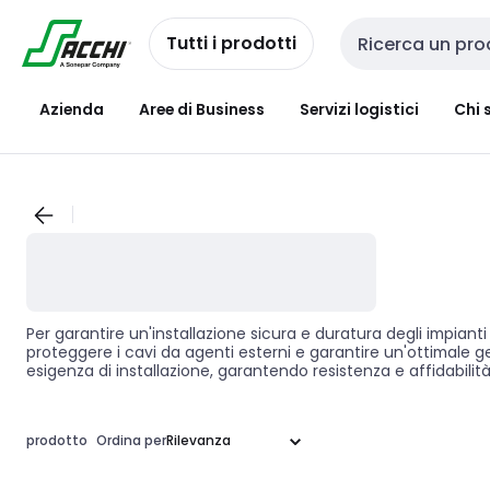
Passa alla
Salta al
navigazione
contenuto
Tutti i prodotti
Cerca input
Azienda
Aree di Business
Servizi logistici
Chi 
Per garantire un'installazione sicura e duratura degli impianti
proteggere i cavi da agenti esterni e garantire un'ottimale ges
esigenza di installazione, garantendo resistenza e affidabilità
prodotto
Ordina per