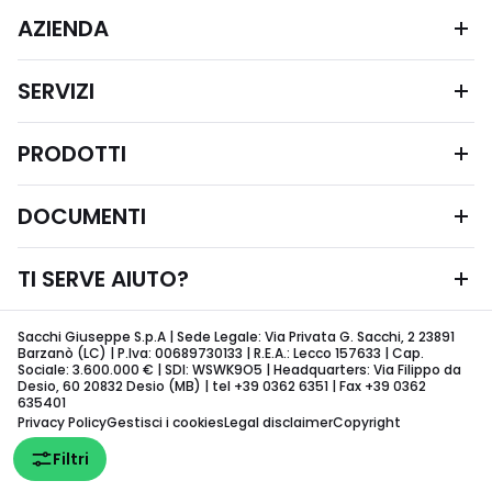
AZIENDA
SERVIZI
PRODOTTI
DOCUMENTI
TI SERVE AIUTO?
Sacchi Giuseppe S.p.A | Sede Legale: Via Privata G. Sacchi, 2 23891
Barzanò (LC) | P.Iva: 00689730133 | R.E.A.: Lecco 157633 | Cap.
Sociale: 3.600.000 € | SDI: WSWK9O5 | Headquarters: Via Filippo da
Desio, 60 20832 Desio (MB) | tel +39 0362 6351 | Fax +39 0362
635401
Privacy Policy
Gestisci i cookies
Legal disclaimer
Copyright
Filtri