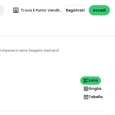
Trova il Punto Vendita
Registrati
Accedi
tchpanel in rame (doppino twistato)
Lista
Griglia
Tabella