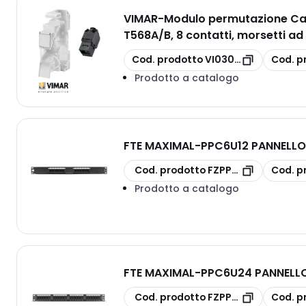
VIMAR
-
Modulo permutazione Cat
T568A/B, 8 contatti, morsetti ad 
copia
copia
Cod. prodotto
VI03002.13
Cod. p
Prodotto a catalogo
FTE MAXIMAL
-
PPC6U12 PANNELLO 
copia
copia
Cod. prodotto
FZPPC6U12
Cod. p
Prodotto a catalogo
FTE MAXIMAL
-
PPC6U24 PANNELLO 
copia
copia
Cod. prodotto
FZPPC6U24
Cod. p