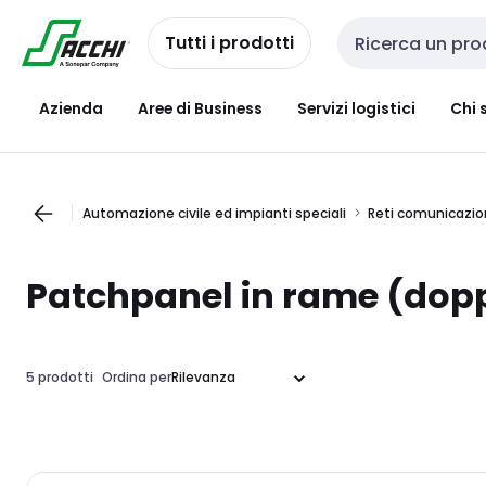
Passa alla
Salta al
navigazione
contenuto
Tutti i prodotti
Cerca input
Azienda
Aree di Business
Servizi logistici
Chi 
Automazione civile ed impianti speciali
Reti comunicazio
Patchpanel in rame (dopp
5 prodotti
Ordina per