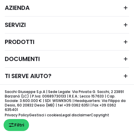
AZIENDA
SERVIZI
PRODOTTI
DOCUMENTI
TI SERVE AIUTO?
Sacchi Giuseppe S.p.A | Sede Legale: Via Privata G. Sacchi, 2 23891
Barzanò (LC) | P.Iva: 00689730133 | R.E.A.: Lecco 157633 | Cap.
Sociale: 3.600.000 € | SDI: WSWK9O5 | Headquarters: Via Filippo da
Desio, 60 20832 Desio (MB) | tel +39 0362 6351 | Fax +39 0362
635401
Privacy Policy
Gestisci i cookies
Legal disclaimer
Copyright
Filtri