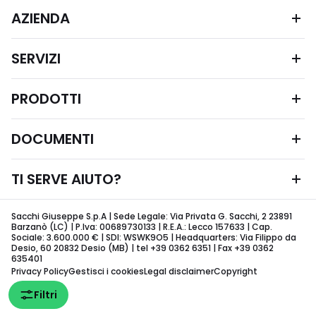
AZIENDA
SERVIZI
PRODOTTI
DOCUMENTI
TI SERVE AIUTO?
Sacchi Giuseppe S.p.A | Sede Legale: Via Privata G. Sacchi, 2 23891
Barzanò (LC) | P.Iva: 00689730133 | R.E.A.: Lecco 157633 | Cap.
Sociale: 3.600.000 € | SDI: WSWK9O5 | Headquarters: Via Filippo da
Desio, 60 20832 Desio (MB) | tel +39 0362 6351 | Fax +39 0362
635401
Privacy Policy
Gestisci i cookies
Legal disclaimer
Copyright
Filtri