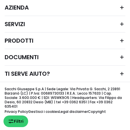
AZIENDA
SERVIZI
PRODOTTI
DOCUMENTI
TI SERVE AIUTO?
Sacchi Giuseppe S.p.A | Sede Legale: Via Privata G. Sacchi, 2 23891
Barzanò (LC) | P.Iva: 00689730133 | R.E.A.: Lecco 157633 | Cap.
Sociale: 3.600.000 € | SDI: WSWK9O5 | Headquarters: Via Filippo da
Desio, 60 20832 Desio (MB) | tel +39 0362 6351 | Fax +39 0362
635401
Privacy Policy
Gestisci i cookies
Legal disclaimer
Copyright
Filtri