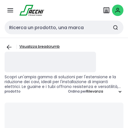
Passa alla
Salta al
navigazione
contenuto
Cerca input
Visualizza breadcrumb
Scopri un'ampia gamma di soluzioni per l'estensione e la
riduzione dei cavi, ideali per l'installazione di impianti
elettrici. Le guaine e i tubi offrono resistenza e versatilità,
garantendo una gestione efficiente dei cablaggi.
prodotto
Ordina per
Progettati per soddisfare le esigenze degli impiantisti e dei
professionisti del settore, questi accessori assicurano
un'installazione sicura e conforme alle normative vigenti.
Scegli tra diverse filettature e dimensioni per trovare la
soluzione più adatta alle tue necessità operative.