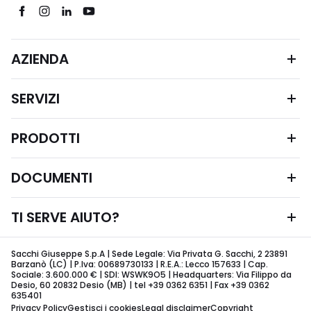
AZIENDA
SERVIZI
PRODOTTI
DOCUMENTI
TI SERVE AIUTO?
Sacchi Giuseppe S.p.A | Sede Legale: Via Privata G. Sacchi, 2 23891
Barzanò (LC) | P.Iva: 00689730133 | R.E.A.: Lecco 157633 | Cap.
Sociale: 3.600.000 € | SDI: WSWK9O5 | Headquarters: Via Filippo da
Desio, 60 20832 Desio (MB) | tel +39 0362 6351 | Fax +39 0362
635401
Privacy Policy
Gestisci i cookies
Legal disclaimer
Copyright