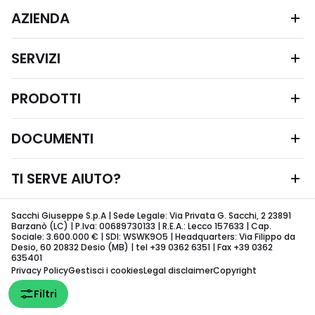
AZIENDA
SERVIZI
PRODOTTI
DOCUMENTI
TI SERVE AIUTO?
Sacchi Giuseppe S.p.A | Sede Legale: Via Privata G. Sacchi, 2 23891
Barzanò (LC) | P.Iva: 00689730133 | R.E.A.: Lecco 157633 | Cap.
Sociale: 3.600.000 € | SDI: WSWK9O5 | Headquarters: Via Filippo da
Desio, 60 20832 Desio (MB) | tel +39 0362 6351 | Fax +39 0362
635401
Privacy Policy
Gestisci i cookies
Legal disclaimer
Copyright
Filtri