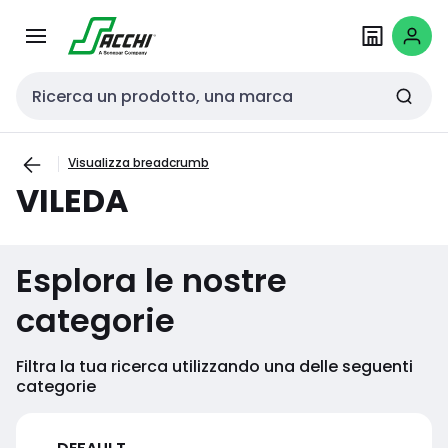
Passa alla
Salta al
navigazione
contenuto
Cerca input
Visualizza breadcrumb
VILEDA
Esplora le nostre
categorie
Filtra la tua ricerca utilizzando una delle seguenti
categorie